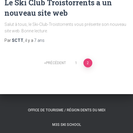
Le Ski Club Troistorrents a un
nouveau site web
Salut à tous, le Ski-Club-Troistorrents vous présente son nouveau
site web. Bonne lecture.
Par
SCTT
, il y a
7 ans
PRÉCÉDENT
1
2
OFFICE DE TOURISME / RÉGION DENTS DU MIDI
M3S SKI SCHOOL