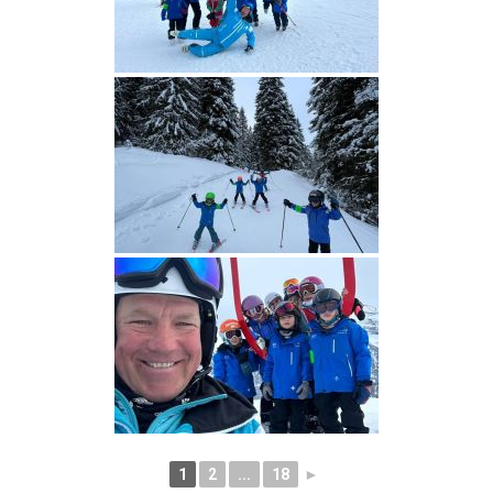
1
2
...
18
►