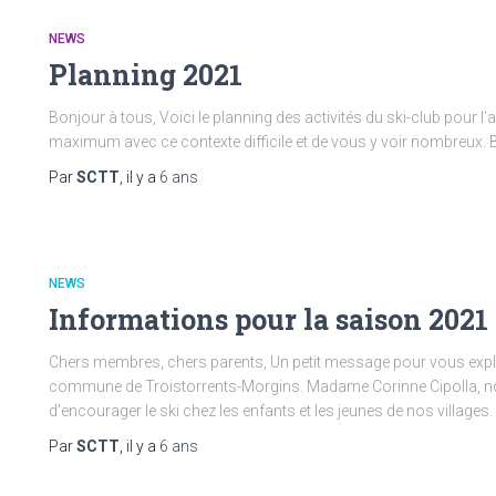
NEWS
Planning 2021
Bonjour à tous, Voici le planning des activités du ski-club pour l’a
maximum avec ce contexte difficile et de vous y voir nombreux. 
Par
SCTT
, il y a
6 ans
NEWS
Informations pour la saison 2021
Chers membres, chers parents, Un petit message pour vous expliq
commune de Troistorrents-Morgins. Madame Corinne Cipolla, notre
d’encourager le ski chez les enfants et les jeunes de nos village
Par
SCTT
, il y a
6 ans